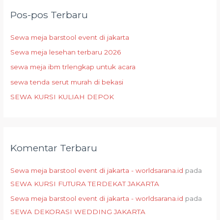
i
Pos-pos Terbaru
u
n
Sewa meja barstool event di jakarta
t
Sewa meja lesehan terbaru 2026
u
sewa meja ibm trlengkap untuk acara
k
:
sewa tenda serut murah di bekasi
SEWA KURSI KULIAH DEPOK
Komentar Terbaru
Sewa meja barstool event di jakarta - worldsarana.id
pada
SEWA KURSI FUTURA TERDEKAT JAKARTA
Sewa meja barstool event di jakarta - worldsarana.id
pada
SEWA DEKORASI WEDDING JAKARTA