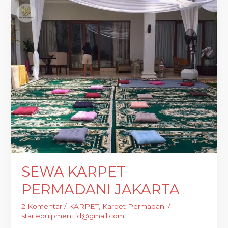
SEWA
KARPET
PERMADANI
JAKARTA
SEWA KARPET
PERMADANI JAKARTA
2 Komentar
/
KARPET
,
Karpet Permadani
/
star.equipment.id@gmail.com