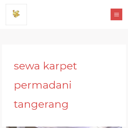
Lewati
ke
konten
sewa karpet
permadani
tangerang