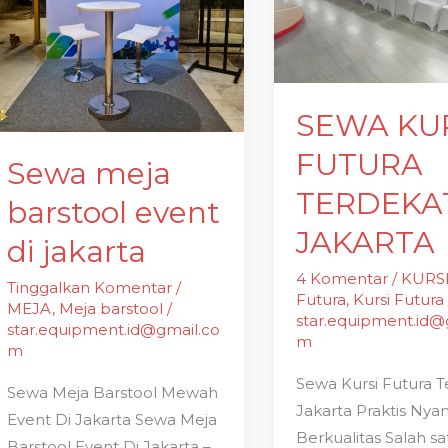
barstool
FUTURA
event
TERDEKAT
di
JAKARTA
jakarta
SEWA KU
FUTURA
Sewa meja
TERDEKA
barstool event
JAKARTA
di jakarta
4 Komentar
/
KURS
Tinggalkan Komentar
/
Futura
,
Kursi Futura
MEJA
,
Meja barstool
/
star.equipment.id@
star.equipment.id@gmail.co
m
m
Sewa Kursi Futura 
Sewa Meja Barstool Mewah
Jakarta Praktis Ny
Event Di Jakarta Sewa Meja
Berkualitas Salah sa
Barstool Event Di Jakarta –