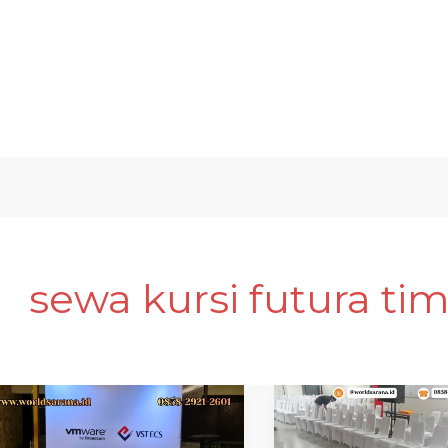
sewa kursi futura ti
Sewa
SEWA
meja
KURSI