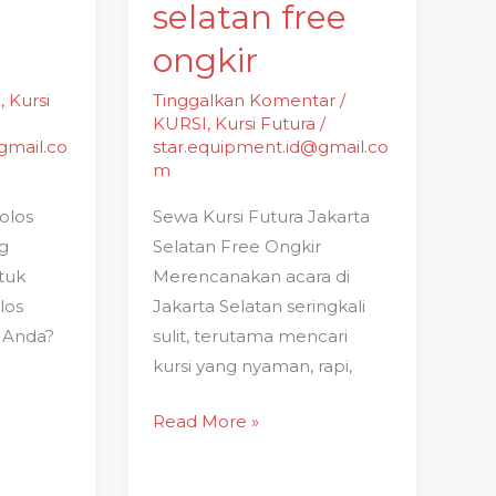
selatan free
ongkir
I
,
Kursi
Tinggalkan Komentar
/
KURSI
,
Kursi Futura
/
gmail.co
star.equipment.id@gmail.co
m
olos
Sewa Kursi Futura Jakarta
ng
Selatan Free Ongkir
tuk
Merencanakan acara di
los
Jakarta Selatan seringkali
a Anda?
sulit, terutama mencari
kursi yang nyaman, rapi,
Read More »