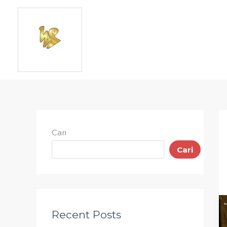
Lewati
ke
konten
Cari
Cari
Recent Posts