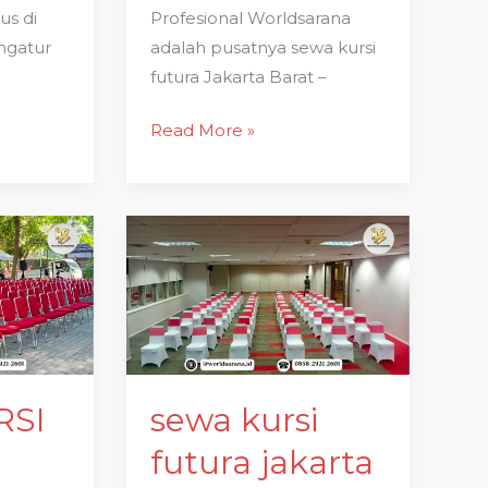
us di
Profesional Worldsarana
ngatur
adalah pusatnya sewa kursi
futura Jakarta Barat –
Read More »
sewa
kursi
futura
jakarta
selatan
free
ongkir
RSI
sewa kursi
futura jakarta