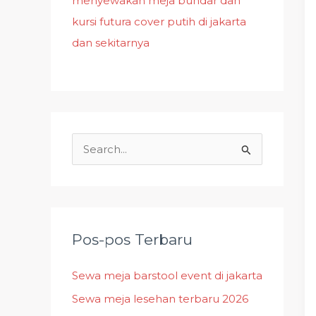
menyewakan meja bundar dan
kursi futura cover putih di jakarta
dan sekitarnya
C
a
r
i
u
Pos-pos Terbaru
n
Sewa meja barstool event di jakarta
t
Sewa meja lesehan terbaru 2026
u