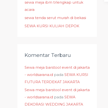
k
sewa meja ibm trlengkap untuk
:
acara
sewa tenda serut murah di bekasi
SEWA KURSI KULIAH DEPOK
Komentar Terbaru
Sewa meja barstool event di jakarta
- worldsarana.id
pada
SEWA KURSI
FUTURA TERDEKAT JAKARTA
Sewa meja barstool event di jakarta
- worldsarana.id
pada
SEWA
DEKORASI WEDDING JAKARTA