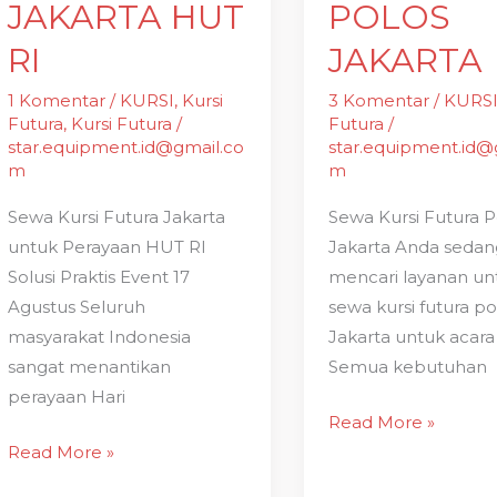
JAKARTA HUT
POLOS
RI
JAKARTA
1 Komentar
/
KURSI
,
Kursi
3 Komentar
/
KURS
Futura
,
Kursi Futura
/
Futura
/
star.equipment.id@gmail.co
star.equipment.id@
m
m
Sewa Kursi Futura Jakarta
Sewa Kursi Futura P
untuk Perayaan HUT RI
Jakarta Anda seda
Solusi Praktis Event 17
mencari layanan un
Agustus Seluruh
sewa kursi futura po
masyarakat Indonesia
Jakarta untuk acar
sangat menantikan
Semua kebutuhan
perayaan Hari
Read More »
Read More »