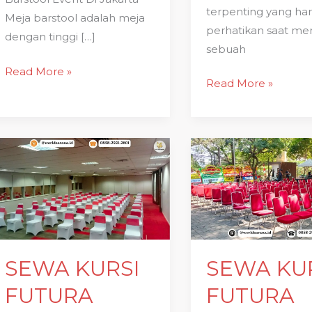
terpenting yang har
Meja barstool adalah meja
perhatikan saat me
dengan tinggi […]
sebuah
Read More »
Read More »
SEWA
SEWA
KURSI
KURSI
FUTURA
FUTURA
JAKARTA
POLOS
HUT
JAKARTA
RI
SEWA KURSI
SEWA KU
FUTURA
FUTURA