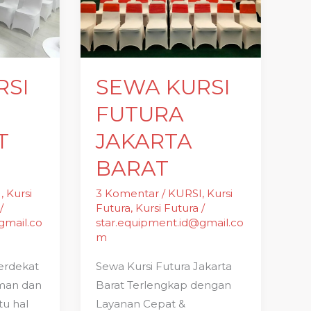
FUTURA
JAKARTA
BARAT
RSI
SEWA KURSI
FUTURA
T
JAKARTA
BARAT
I
,
Kursi
3 Komentar
/
KURSI
,
Kursi
/
Futura
,
Kursi Futura
/
gmail.co
star.equipment.id@gmail.co
m
Terdekat
Sewa Kursi Futura Jakarta
aman dan
Barat Terlengkap dengan
tu hal
Layanan Cepat &