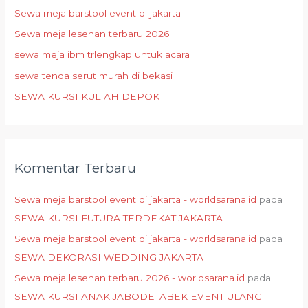
n
Sewa meja barstool event di jakarta
t
Sewa meja lesehan terbaru 2026
u
sewa meja ibm trlengkap untuk acara
k
:
sewa tenda serut murah di bekasi
SEWA KURSI KULIAH DEPOK
Komentar Terbaru
Sewa meja barstool event di jakarta - worldsarana.id
pada
SEWA KURSI FUTURA TERDEKAT JAKARTA
Sewa meja barstool event di jakarta - worldsarana.id
pada
SEWA DEKORASI WEDDING JAKARTA
Sewa meja lesehan terbaru 2026 - worldsarana.id
pada
SEWA KURSI ANAK JABODETABEK EVENT ULANG