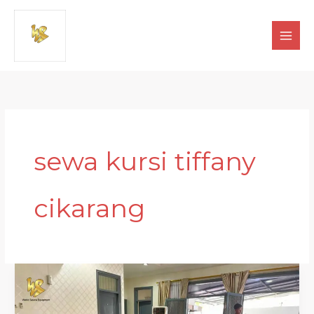
Lewati
ke
konten
sewa kursi tiffany
cikarang
Sewa
KURSI
TIFFANY