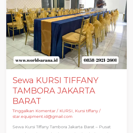
TAMBORA
JAKARTA
BARAT
Sewa KURSI TIFFANY
TAMBORA JAKARTA
BARAT
Tinggalkan Komentar
/
KURSI
,
Kursi tiffany
/
star.equipment.id@gmail.com
Sewa Kursi Tiffany Tambora Jakarta Barat – Pusat