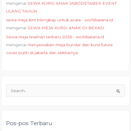
mengenai
SEWA KURSI ANAK JABODETABEK EVENT
ULANG TAHUN
sewa meja ibm trlengkap untuk acara - worldsarana.id
mengenai
SEWA MEJA KURSI ANAK DI BEKASI
Sewa meja lesehan terbaru 2026 - worldsarana.id
mengenai
menyewakan meja bundar dan kursi futura
cover putih di jakarta dan sekitarnya
C
a
r
i
Pos-pos Terbaru
u