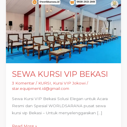
SEWA
KURSI
VIP
BEKASI
SEWA KURSI VIP BEKASI
3 Komentar
/
KURSI
,
Kursi VIP Jokowi
/
star.equipment.id@gmail.com
Sewa Kursi VIP Bekasi Solusi Elegan untuk Acara
Resmi dan Spesial WORLDSARANA pusat sewa
kursi vip Bekasi – Untuk menyelenggarakan […]
Read More »