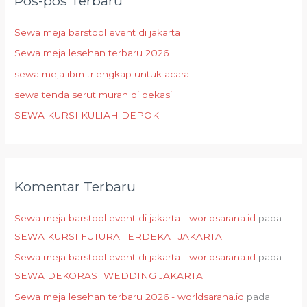
Pos-pos Terbaru
u
n
Sewa meja barstool event di jakarta
t
Sewa meja lesehan terbaru 2026
u
sewa meja ibm trlengkap untuk acara
k
:
sewa tenda serut murah di bekasi
SEWA KURSI KULIAH DEPOK
Komentar Terbaru
Sewa meja barstool event di jakarta - worldsarana.id
pada
SEWA KURSI FUTURA TERDEKAT JAKARTA
Sewa meja barstool event di jakarta - worldsarana.id
pada
SEWA DEKORASI WEDDING JAKARTA
Sewa meja lesehan terbaru 2026 - worldsarana.id
pada