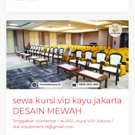
sewa
kursi
vip
kayu
jakarta
DESAIN
MEWAH
sewa kursi vip kayu jakarta
DESAIN MEWAH
Tinggalkan Komentar
/
KURSI
,
Kursi VIP Jokowi
/
star.equipment.id@gmail.com