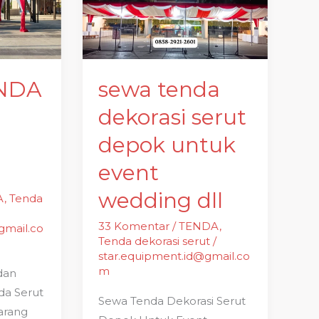
dekorasi
serut
depok
untuk
event
NDA
sewa tenda
wedding
dekorasi serut
dll
depok untuk
event
wedding dll
A
,
Tenda
33 Komentar
/
TENDA
,
gmail.co
Tenda dekorasi serut
/
star.equipment.id@gmail.co
m
dan
a Serut
Sewa Tenda Dekorasi Serut
arang