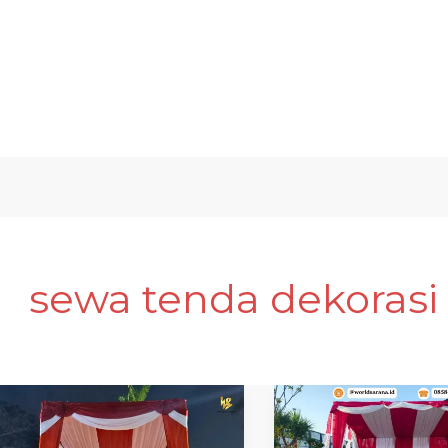
sewa tenda dekorasi 
sewa
SEWA
tenda
TENDA