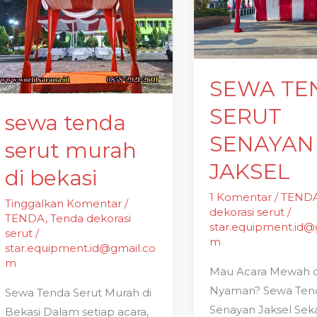
serut
SERUT
murah
SENAYAN
di
JAKSEL
bekasi
SEWA TE
SERUT
sewa tenda
SENAYAN
serut murah
JAKSEL
di bekasi
1 Komentar
/
TEND
Tinggalkan Komentar
/
dekorasi serut
/
TENDA
,
Tenda dekorasi
star.equipment.id@
serut
/
m
star.equipment.id@gmail.co
m
Mau Acara Mewah 
Nyaman? Sewa Tend
Sewa Tenda Serut Murah di
Senayan Jaksel Sek
Bekasi Dalam setiap acara,