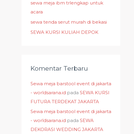
k
sewa meja ibm trlengkap untuk
:
acara
sewa tenda serut murah di bekasi
SEWA KURSI KULIAH DEPOK
Komentar Terbaru
Sewa meja barstool event di jakarta
- worldsarana.id
pada
SEWA KURSI
FUTURA TERDEKAT JAKARTA
Sewa meja barstool event di jakarta
- worldsarana.id
pada
SEWA
DEKORASI WEDDING JAKARTA