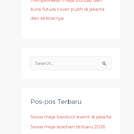
menyewakan meja bundar dan
kursi futura cover putih di jakarta
dan sekitarnya
C
a
r
i
u
Pos-pos Terbaru
n
Sewa meja barstool event di jakarta
t
Sewa meja lesehan terbaru 2026
u