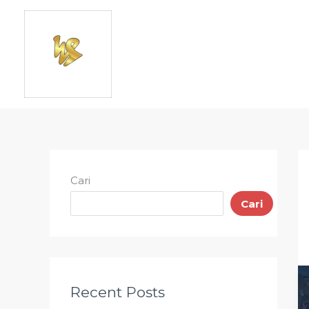
Lewati
ke
konten
Cari
Cari
Recent Posts