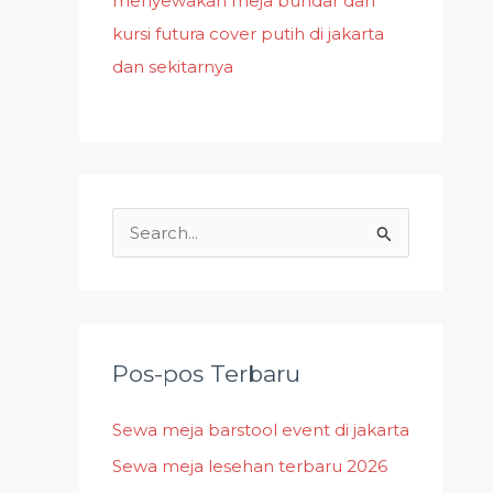
menyewakan meja bundar dan
kursi futura cover putih di jakarta
dan sekitarnya
C
a
r
i
u
Pos-pos Terbaru
n
Sewa meja barstool event di jakarta
t
Sewa meja lesehan terbaru 2026
u