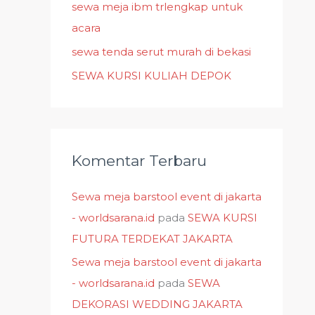
k
sewa meja ibm trlengkap untuk
:
acara
sewa tenda serut murah di bekasi
SEWA KURSI KULIAH DEPOK
Komentar Terbaru
Sewa meja barstool event di jakarta
- worldsarana.id
pada
SEWA KURSI
FUTURA TERDEKAT JAKARTA
Sewa meja barstool event di jakarta
- worldsarana.id
pada
SEWA
DEKORASI WEDDING JAKARTA