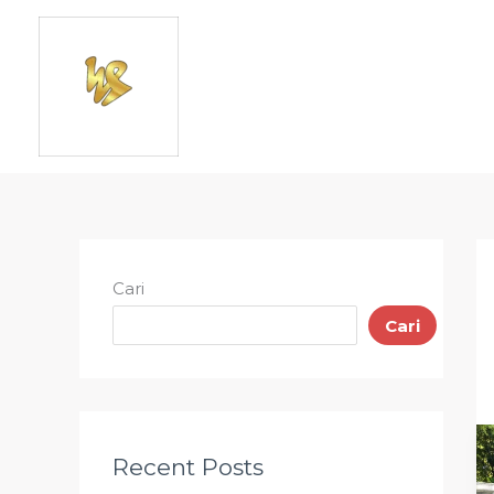
Lewati
ke
konten
Cari
Cari
Recent Posts