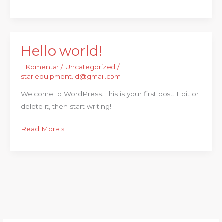
Hello world!
Hello
world!
1 Komentar
/
Uncategorized
/
star.equipment.id@gmail.com
Welcome to WordPress. This is your first post. Edit or
delete it, then start writing!
Read More »