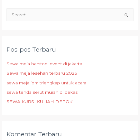
C
a
r
i
Pos-pos Terbaru
u
n
Sewa meja barstool event di jakarta
t
Sewa meja lesehan terbaru 2026
u
sewa meja ibm trlengkap untuk acara
k
:
sewa tenda serut murah di bekasi
SEWA KURSI KULIAH DEPOK
Komentar Terbaru