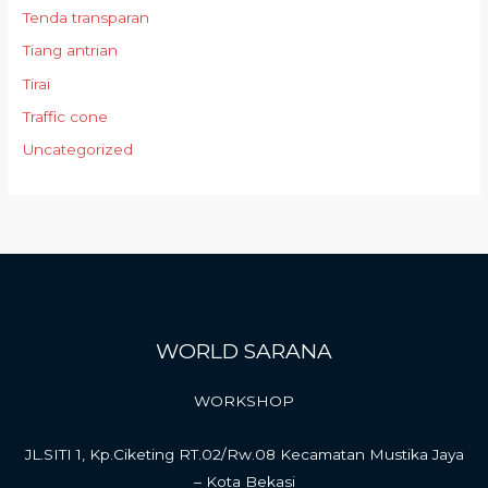
Tenda transparan
Tiang antrian
Tirai
Traffic cone
Uncategorized
WORLD SARANA
WORKSHOP
JL.SITI 1, Kp.Ciketing RT.02/Rw.08 Kecamatan Mustika Jaya
– Kota Bekasi